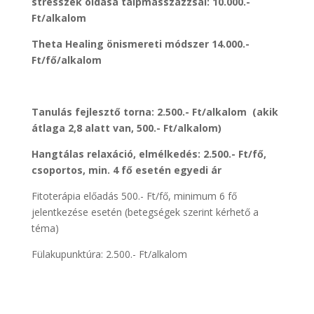
stresszek oldása talpmasszázzsal: 10.000.-
Ft/alkalom
Theta Healing önismereti módszer 14.000.-
Ft/fő/alkalom
Tanulás fejlesztő torna: 2.500.- Ft/alkalom (akik
átlaga 2,8 alatt van, 500.- Ft/alkalom)
Hangtálas relaxáció, elmélkedés: 2.500.- Ft/fő,
csoportos, min. 4 fő esetén egyedi ár
Fitoterápia előadás 500.- Ft/fő, minimum 6 fő
jelentkezése esetén (betegségek szerint kérhető a
téma)
Fülakupunktúra: 2.500.- Ft/alkalom