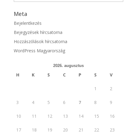
Meta
Bejelentkezés
Bejegyzések hírcsatorna
Hozzászólások hírcsatorna
WordPress Magyarország
2026. augusztus
H
K
S
C
P
S
V
1
2
3
4
5
6
7
8
9
10
11
12
13
14
15
16
17
18
19
20
21
22
23