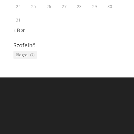
24
25
26
27
28
29
30
31
« febr
Szófelhő
Blogroll
(7)