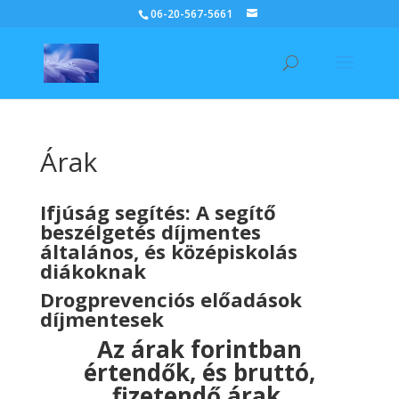
06-20-567-5661
Árak
Ifjúság segítés: A segítő
beszélgetés díjmentes
általános, és középiskolás
diákoknak
Drogprevenciós előadások
díjmentesek
Az árak forintban
értendők, és bruttó,
fizetendő árak.