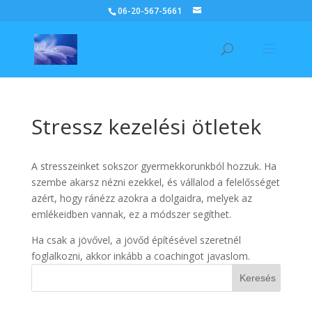
06-20-567-5661
Stressz kezelési ötletek
A stresszeinket sokszor gyermekkorunkból hozzuk. Ha
szembe akarsz nézni ezekkel, és vállalod a felelősséget
azért, hogy ránézz azokra a dolgaidra, melyek az
emlékeidben vannak, ez a módszer segíthet.
Ha csak a jövővel, a jövőd építésével szeretnél
foglalkozni, akkor inkább a coachingot javaslom.