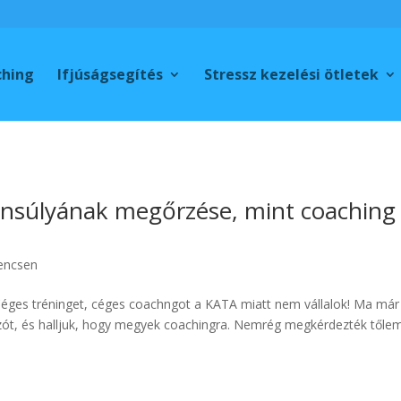
ching
Ifjúságsegítés
Stressz kezelési ötletek
nsúlyának megőrzése, mint coaching
encsen
éges tréninget, céges coachngot a KATA miatt nem vállalok! Ma már
 szót, és halljuk, hogy megyek coachingra. Nemrég megkérdezték tőle