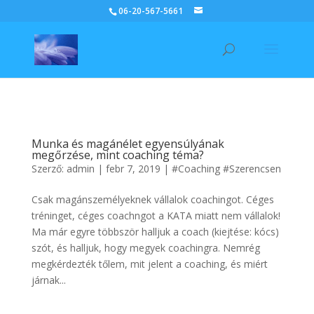
06-20-567-5661
Munka és magánélet egyensúlyának
megőrzése, mint coaching téma?
Szerző:
admin
|
febr 7, 2019
|
#Coaching #Szerencsen
Csak magánszemélyeknek vállalok coachingot. Céges
tréninget, céges coachngot a KATA miatt nem vállalok!
Ma már egyre többször halljuk a coach (kiejtése: kócs)
szót, és halljuk, hogy megyek coachingra. Nemrég
megkérdezték tőlem, mit jelent a coaching, és miért
járnak...